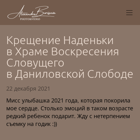
Крещение Наденьки
в Храме Воскресения
Словущего
в Даниловской Слободе
22 декабря 2021
Мисс улыбашка 2021 года, которая покорила
мое сердце. Столько эмоций в таком возрасте
редкий ребенок подарит. Жду с нетерпением
съемку на годик :))